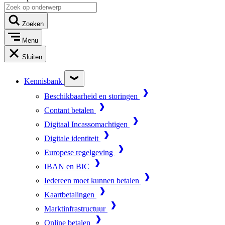
Zoeken
Menu
Sluiten
Kennisbank
Beschikbaarheid en storingen
Contant betalen
Digitaal Incassomachtigen
Digitale identiteit
Europese regelgeving
IBAN en BIC
Iedereen moet kunnen betalen
Kaartbetalingen
Marktinfrastructuur
Online betalen