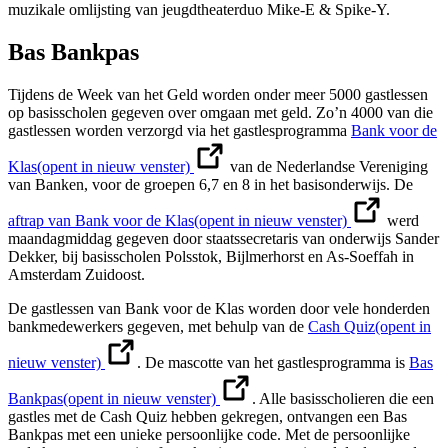
muzikale omlijsting van jeugdtheaterduo Mike-E & Spike-Y.
Bas Bankpas
Tijdens de Week van het Geld worden onder meer 5000 gastlessen
op basisscholen gegeven over omgaan met geld. Zo’n 4000 van die
gastlessen worden verzorgd via het gastlesprogramma
Bank voor de
Klas
(opent in nieuw venster)
van de Nederlandse Vereniging
van Banken, voor de groepen 6,7 en 8 in het basisonderwijs. De
aftrap van Bank voor de Klas
(opent in nieuw venster)
werd
maandagmiddag gegeven door staatssecretaris van onderwijs Sander
Dekker, bij basisscholen Polsstok, Bijlmerhorst en As-Soeffah in
Amsterdam Zuidoost.
De gastlessen van Bank voor de Klas worden door vele honderden
bankmedewerkers gegeven, met behulp van de
Cash Quiz
(opent in
nieuw venster)
. De mascotte van het gastlesprogramma is
Bas
Bankpas
(opent in nieuw venster)
. Alle basisscholieren die een
gastles met de Cash Quiz hebben gekregen, ontvangen een Bas
Bankpas met een unieke persoonlijke code. Met de persoonlijke