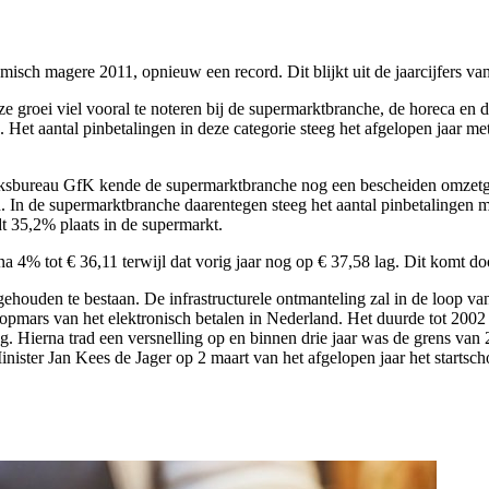
omisch magere 2011, opnieuw een record. Dit blijkt uit de jaarcijfers va
 groei viel vooral te noteren bij de supermarktbranche, de horeca en d
0. Het aantal pinbetalingen in deze categorie steeg het afgelopen jaar m
oeksbureau GfK kende de supermarktbranche nog een bescheiden omzetg
 In de supermarktbranche daarentegen steeg het aantal pinbetalingen m
dt 35,2% plaats in de supermarkt.
a 4% tot € 36,11 terwijl dat vorig jaar nog op € 37,58 lag. Dit komt d
ehouden te bestaan. De infrastructurele ontmanteling zal in de loop va
opmars van het elektronisch betalen in Nederland. Het duurde tot 2002 v
lag. Hierna trad een versnelling op en binnen drie jaar was de grens van
ister Jan Kees de Jager op 2 maart van het afgelopen jaar het startsc