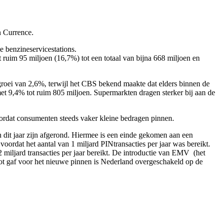
n Currence.
e benzineservicestations.
et ruim 95 miljoen (16,7%) tot een totaal van bijna 668 miljoen en
roei van 2,6%, terwijl het CBS bekend maakte dat elders binnen de
et 9,4% tot ruim 805 miljoen. Supermarkten dragen sterker bij aan de
oordat consumenten steeds vaker kleine bedragen pinnen.
n dit jaar zijn afgerond. Hiermee is een einde gekomen aan een
oordat het aantal van 1 miljard PINtransacties per jaar was bereikt.
 2 miljard transacties per jaar bereikt. De introductie van EMV (het
hot gaf voor het nieuwe pinnen is Nederland overgeschakeld op de