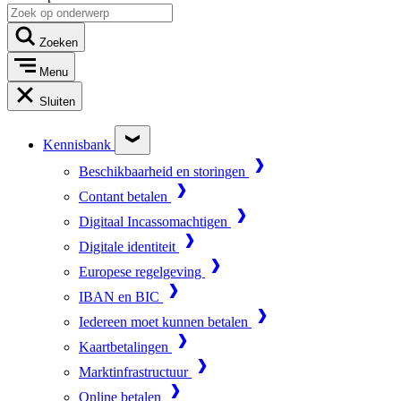
Zoeken
Menu
Sluiten
Kennisbank
Beschikbaarheid en storingen
Contant betalen
Digitaal Incassomachtigen
Digitale identiteit
Europese regelgeving
IBAN en BIC
Iedereen moet kunnen betalen
Kaartbetalingen
Marktinfrastructuur
Online betalen