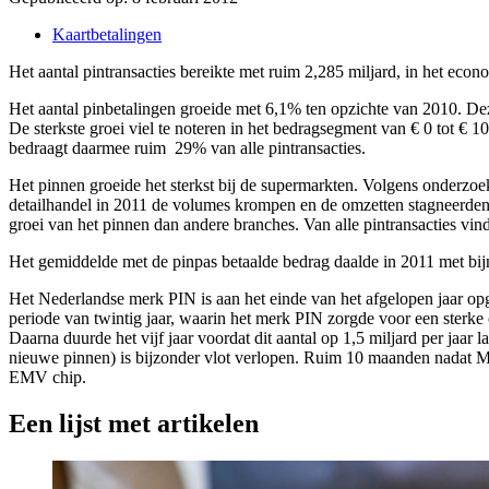
Kaartbetalingen
Het aantal pintransacties bereikte met ruim 2,285 miljard, in het econ
Het aantal pinbetalingen groeide met 6,1% ten opzichte van 2010. Deze
De sterkste groei viel te noteren in het bedragsegment van € 0 tot € 1
bedraagt daarmee ruim 29% van alle pintransacties.
Het pinnen groeide het sterkst bij de supermarkten. Volgens onderz
detailhandel in 2011 de volumes krompen en de omzetten stagneerden.
groei van het pinnen dan andere branches. Van alle pintransacties vin
Het gemiddelde met de pinpas betaalde bedrag daalde in 2011 met bijn
Het Nederlandse merk PIN is aan het einde van het afgelopen jaar opg
periode van twintig jaar, waarin het merk PIN zorgde voor een sterke 
Daarna duurde het vijf jaar voordat dit aantal op 1,5 miljard per jaar 
nieuwe pinnen) is bijzonder vlot verlopen. Ruim 10 maanden nadat Min
EMV chip.
Een lijst met artikelen