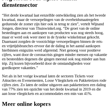
dienstensector
“Het derde kwartaal laat eenzelfde ontwikkeling zien als het tweede
kwartaal, maar de versoepelingen van de overheidsmaatregelen
gedurende de zomer zijn hier ook in terug te zien”, vertelt Wijnand
Jongen, directeur van Thuiswinkel.org. “De groei van de online
bestedingen aan en aankopen van producten was nog steeds hoog,
maar er werd ook weer meer in de fysieke winkelstraat gekocht.
Daarnaast zorgden de voorzichtige versoepelingen binnen de reis-
en vrijetijdsbranches ervoor dat de daling in het aantal aankopen
hierbinnen enigszins werd afgeremd. Niet genoeg voor positieve
cijfers, want door de coronacrisis gingen minder mensen op vakantie
en besteedden degenen die gingen meestal ook nog minder aan hun
trip. Zij kozen bijvoorbeeld door de omstandigheden voor
goedkopere vakanties.”
Net als in het vorige kwartaal laten de sectoren Tickets voor
Attracties en Evenementen, Losse Vliegtickets en Pakketreizen rode
cijfers zien. Zo laten de online uitgaven aan pakketreizen een daling
van 77% zien ten opzichte van het derde kwartaal in 2019 en die
aan losse vliegtickets en accommodaties een min van 41%.
Meer online kopers