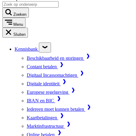
Zoeken
Menu
Sluiten
Kennisbank
Beschikbaarheid en storingen
Contant betalen
Digitaal Incassomachtigen
Digitale identiteit
Europese regelgeving
IBAN en BIC
Iedereen moet kunnen betalen
Kaartbetalingen
Marktinfrastructuur
Online betalen