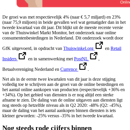
De groei was met respectievelijk 4% (naar € 5,7 miljard) en 23%
(naar 75,9 miljoen) in beide gevallen wel wat gematigder dan in het
tweede kwartaal van dit jaar. Dit blijkt uit de meeste recente versie
van de Thuiswinkel Markt Monitor, het onderzoek naar online
consumentenbestedingen in Nederland. Dit onderzoek wordt door
GfK uitgevoerd, in opdracht van
Thuiswinkel.org
en
Retail
Insiders
en in samenwerking met
PostNL
,
Betaalvereniging Nederland en
Currence
.
Net als in de eerste twee kwartalen van dit jaar is deze stijging
volledig toe te schrijven aan de groei van de online bestedingen en
het aantal online aankopen van producten (respectievelijk +36% en
+34%). Op het gebied van diensten is er nog altijd een sterke
afname te zien. De daling van de online uitgaven aan diensten ligt
nog steeds op hetzelfde niveau als in Q2 2020: -48% (Q2: -45%),
maar de daling van het aantal aankopen binnen diensten is iets
kleiner geworden: -25% versus -35% in het tweede kwartaal.
Nog steeds rode cijfers binnen