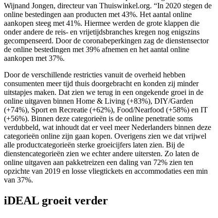
Wijnand Jongen, directeur van Thuiswinkel.org. “In 2020 stegen de
online bestedingen aan producten met 43%. Het aantal online
aankopen steeg met 41%. Hiermee werden de grote klappen die
onder andere de reis- en vrijetijdsbranches kregen nog enigszins
gecompenseerd. Door de coronabeperkingen zag de dienstensector
de online bestedingen met 39% afnemen en het aantal online
aankopen met 37%.
Door de verschillende restricties vanuit de overheid hebben
consumenten meer tijd thuis doorgebracht en konden zij minder
uitstapjes maken. Dat zien we terug in een ongekende groei in de
online uitgaven binnen Home & Living (+83%), DIY/Garden
(+74%), Sport en Recreatie (+62%), Food/Nearfood (+58%) en IT
(+56%). Binnen deze categorieën is de online penetratie soms
verdubbeld, wat inhoudt dat er veel meer Nederlanders binnen deze
categorieën online zijn gaan kopen. Overigens zien we dat vrijwel
alle productcategorieën sterke groeicijfers laten zien. Bij de
dienstencategorieën zien we echter andere uitersten. Zo laten de
online uitgaven aan pakketreizen een daling van 72% zien ten
opzichte van 2019 en losse vliegtickets en accommodaties een min
van 37%.
iDEAL groeit verder