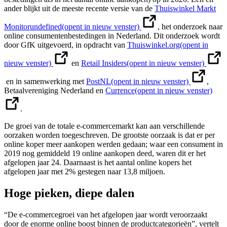
ander blijkt uit de meeste recente versie van de
Thuiswinkel Markt
Monitor
undefined
(opent in nieuw venster)
, het onderzoek naar
online consumentenbestedingen in Nederland. Dit onderzoek wordt
door GfK uitgevoerd, in opdracht van
Thuiswinkel.org
(opent in
nieuw venster)
en
Retail Insiders
(opent in nieuw venster)
en in samenwerking met
PostNL
(opent in nieuw venster)
,
Betaalvereniging Nederland en
Currence
(opent in nieuw venster)
.
De groei van de totale e-commercemarkt kan aan verschillende
oorzaken worden toegeschreven. De grootste oorzaak is dat er per
online koper meer aankopen werden gedaan; waar een consument in
2019 nog gemiddeld 19 online aankopen deed, waren dit er het
afgelopen jaar 24. Daarnaast is het aantal online kopers het
afgelopen jaar met 2% gestegen naar 13,8 miljoen.
Hoge pieken, diepe dalen
“De e-commercegroei van het afgelopen jaar wordt veroorzaakt
door de enorme online boost binnen de productcategorieën”, vertelt