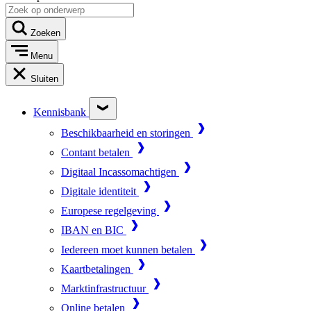
Zoeken
Menu
Sluiten
Kennisbank
Beschikbaarheid en storingen
Contant betalen
Digitaal Incassomachtigen
Digitale identiteit
Europese regelgeving
IBAN en BIC
Iedereen moet kunnen betalen
Kaartbetalingen
Marktinfrastructuur
Online betalen