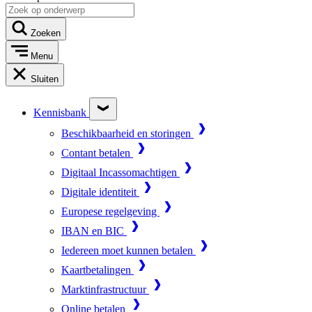
Zoeken
Menu
Sluiten
Kennisbank
Beschikbaarheid en storingen
Contant betalen
Digitaal Incassomachtigen
Digitale identiteit
Europese regelgeving
IBAN en BIC
Iedereen moet kunnen betalen
Kaartbetalingen
Marktinfrastructuur
Online betalen