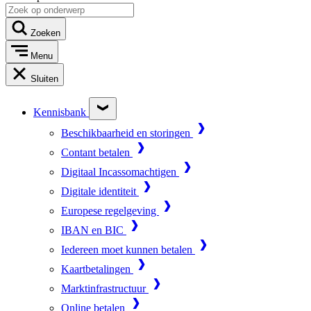
Zoeken
Menu
Sluiten
Kennisbank
Beschikbaarheid en storingen
Contant betalen
Digitaal Incassomachtigen
Digitale identiteit
Europese regelgeving
IBAN en BIC
Iedereen moet kunnen betalen
Kaartbetalingen
Marktinfrastructuur
Online betalen