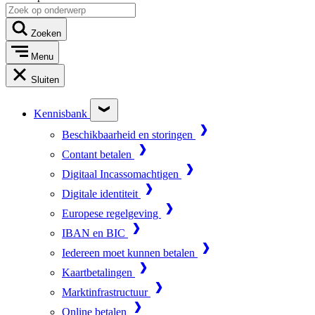
Zoeken
Menu
Sluiten
Kennisbank
Beschikbaarheid en storingen
Contant betalen
Digitaal Incassomachtigen
Digitale identiteit
Europese regelgeving
IBAN en BIC
Iedereen moet kunnen betalen
Kaartbetalingen
Marktinfrastructuur
Online betalen