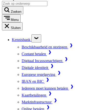
Zoeken
Menu
Sluiten
Kennisbank
Beschikbaarheid en storingen
Contant betalen
Digitaal Incassomachtigen
Digitale identiteit
Europese regelgeving
IBAN en BIC
Iedereen moet kunnen betalen
Kaartbetalingen
Marktinfrastructuur
Online betalen