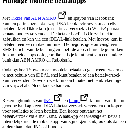
Handige mobiele betaalapps
Met
Tikkie van ABN AMRO
en Ipayou van Rabobank
kunnen particulieren dankzij iDEAL ook betrouwbaar aan elkaar
betalen. Met Tikkie kun je een betaalverzoek via WhatsApp naar
iemand anders verzenden. De betaler hoeft Tikkie zelf niet te
gebruiken en kan via een iDEAL-link betalen. Met Ipayou kun je
betalen naar een mobiel nummer. De begunstigde ontvangt een
SMS-bericht van de betaling en hoeft de app zelf niet te gebruiken.
Je kunt beide apps ook gebruiken als je klant bent van een andere
bank dan ABN AMRO en Rabobank.
Onlangs heeft Sowdan een mobiele betaalapp gelanceerd waarmee
je met behulp van iDEAL snel kunt betalen of een betaalverzoek
kunt verzenden. Sowdan werkt in combinatie met bankrekeningen
van vrijwel alle Nederlandse banken.
Rekeninghouders van
ING
en
bunq
kunnen vanuit hun
gewone bankapp een iDEAL-betaalverzoek verzenden om kopers
voor spulletjes te laten betalen. Een koper ontvangt het
betaalverzoek via e-mail, sms, WhatsApp of iMessage en betaalt
uiteindelijk met de mobiele app van zijn eigen bank, ook als dat een
andere bank dan ING of bunq is.