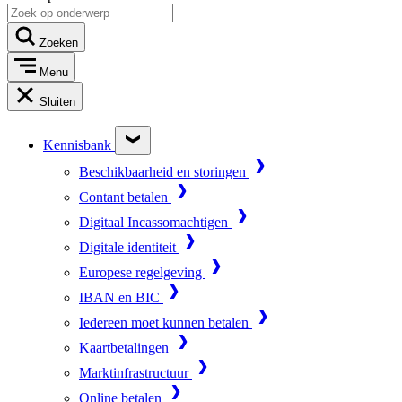
Zoeken
Menu
Sluiten
Kennisbank
Beschikbaarheid en storingen
Contant betalen
Digitaal Incassomachtigen
Digitale identiteit
Europese regelgeving
IBAN en BIC
Iedereen moet kunnen betalen
Kaartbetalingen
Marktinfrastructuur
Online betalen