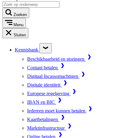
Zoeken
Menu
Sluiten
Kennisbank
Beschikbaarheid en storingen
Contant betalen
Digitaal Incassomachtigen
Digitale identiteit
Europese regelgeving
IBAN en BIC
Iedereen moet kunnen betalen
Kaartbetalingen
Marktinfrastructuur
Online betalen