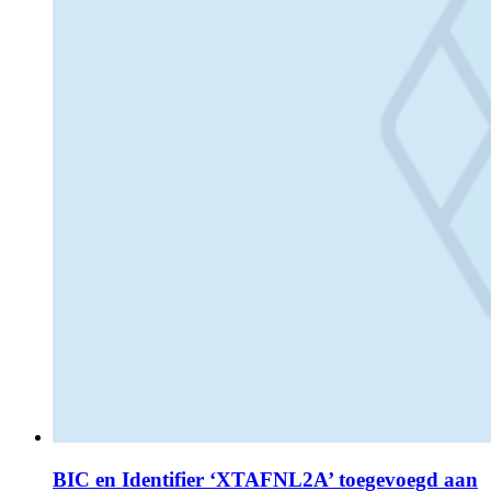
BIC en Identifier ‘XTAFNL2A’ toegevoegd aan