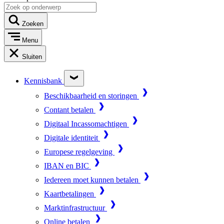
Zoeken
Menu
Sluiten
Kennisbank
Beschikbaarheid en storingen
Contant betalen
Digitaal Incassomachtigen
Digitale identiteit
Europese regelgeving
IBAN en BIC
Iedereen moet kunnen betalen
Kaartbetalingen
Marktinfrastructuur
Online betalen