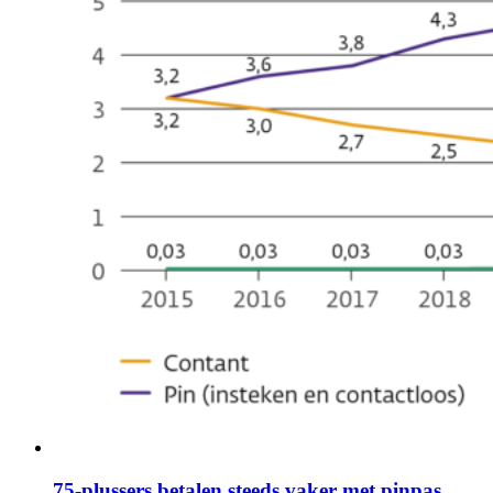
75-plussers betalen steeds vaker met pinpas