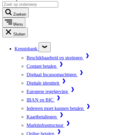
Zoeken
Menu
Sluiten
Kennisbank
Beschikbaarheid en storingen
Contant betalen
Digitaal Incassomachtigen
Digitale identiteit
Europese regelgeving
IBAN en BIC
Iedereen moet kunnen betalen
Kaartbetalingen
Marktinfrastructuur
Online betalen