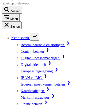
Zoeken
Menu
Sluiten
Kennisbank
Beschikbaarheid en storingen
Contant betalen
Digitaal Incassomachtigen
Digitale identiteit
Europese regelgeving
IBAN en BIC
Iedereen moet kunnen betalen
Kaartbetalingen
Marktinfrastructuur
Online betalen