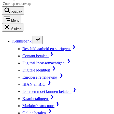
Zoeken
Menu
Sluiten
Kennisbank
Beschikbaarheid en storingen
Contant betalen
Digitaal Incassomachtigen
Digitale identiteit
Europese regelgeving
IBAN en BIC
Iedereen moet kunnen betalen
Kaartbetalingen
Marktinfrastructuur
Online betalen