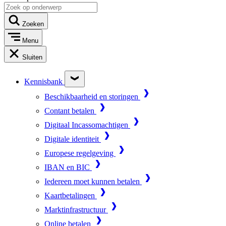
Zoeken
Menu
Sluiten
Kennisbank
Beschikbaarheid en storingen
Contant betalen
Digitaal Incassomachtigen
Digitale identiteit
Europese regelgeving
IBAN en BIC
Iedereen moet kunnen betalen
Kaartbetalingen
Marktinfrastructuur
Online betalen