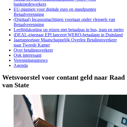
bankmedewerkers
EU-plannen voor digitale euro en standpunten
Betaalvereniging
(Digitaal) Incassomachtigen voortaan onder vleugels van
Betaalvereniging
Leeftijdskorting op reizen met betaalpas in bus, tram en metro
iDEAL-eigenaar EPI lanceert WERO-betaalapp in Duitsland
Jaarrapportage Maatschappelijk Overleg Betalingsverkeer
naar Tweede Kamer
Over betalingsverkeer
Ook interessant
Verenigingsnieuws
Agenda
Wetsvoorstel voor contant geld naar Raad
van State