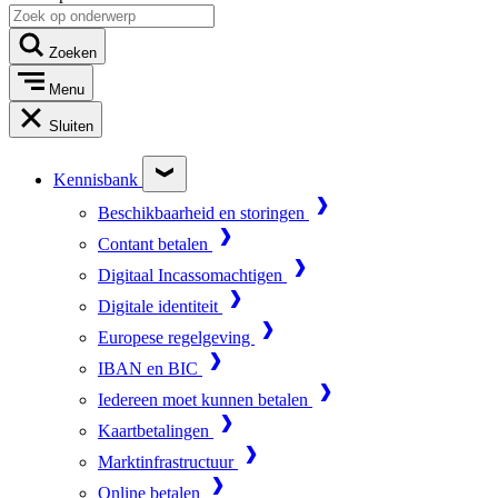
Zoeken
Menu
Sluiten
Kennisbank
Beschikbaarheid en storingen
Contant betalen
Digitaal Incassomachtigen
Digitale identiteit
Europese regelgeving
IBAN en BIC
Iedereen moet kunnen betalen
Kaartbetalingen
Marktinfrastructuur
Online betalen