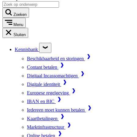
Zoeken
Menu
Sluiten
Kennisbank
Beschikbaarheid en storingen
Contant betalen
Digitaal Incassomachtigen
Digitale identiteit
Europese regelgeving
IBAN en BIC
Iedereen moet kunnen betalen
Kaartbetalingen
Marktinfrastructuur
Online betalen