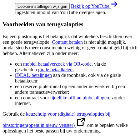
Bekijk op YouTube
Cookie-instellingen wijzigen
Ingesloten inhoud van YouTube overgeslagen.
Voorbeelden van terugvalopties
Bij een pinstoring is het belangrijk dat winkeliers beschikken over
een goede terugvaloptie.
Contant betalen
is niet altijd mogelijk,
omdat steeds meer consumenten weinig of geen contant geld bij zich
hebben. Alternatieven zijn onder meer:
een
mobiel betaalverzoek via QR-code
, via de
gescheiden
girale betaalketen
;
iDEAL-betalingen
aan de toonbank, ook via de girale
betaalketen;
een reserve-pinterminal op een ander netwerk en bij een
andere transactieverwerker;
een contract voor
tijdelijke offline pinbetalingen
, zonder
internet.
Gebruik de
keuzehulp voor (digitale) terugvalopties bij
pinstoringen
(opent in nieuw venster)
om te bepalen welke
oplossingen het beste passen bij uw onderneming.