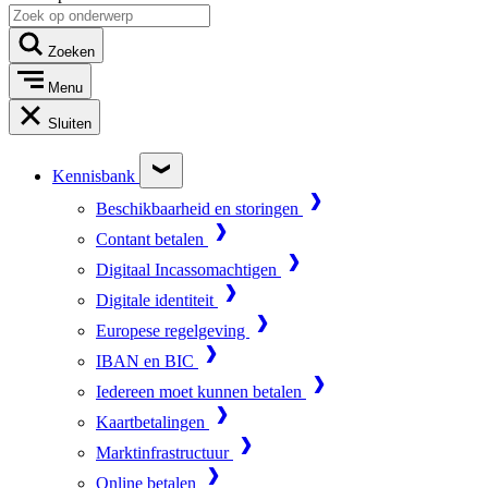
Zoeken
Menu
Sluiten
Kennisbank
Beschikbaarheid en storingen
Contant betalen
Digitaal Incassomachtigen
Digitale identiteit
Europese regelgeving
IBAN en BIC
Iedereen moet kunnen betalen
Kaartbetalingen
Marktinfrastructuur
Online betalen