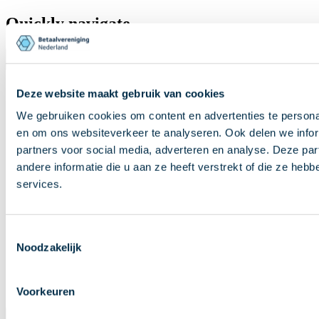
Quickly navigate
Knowledge Base
Deze website maakt gebruik van cookies
Facts & figures
News
We gebruiken cookies om content en advertenties te personal
Glossary
en om ons websiteverkeer te analyseren. Ook delen we infor
Frequently asked questions
partners voor social media, adverteren en analyse. Deze p
andere informatie die u aan ze heeft verstrekt of die ze he
Quickly navigate
services.
Knowledge Base
Facts & figures
News
Toestemmingsselectie
Glossary
Noodzakelijk
Frequently asked questions
Our association
Voorkeuren