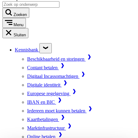
Zoeken
Menu
Sluiten
Kennisbank
Beschikbaarheid en storingen
Contant betalen
Digitaal Incassomachtigen
Digitale identiteit
Europese regelgeving
IBAN en BIC
Iedereen moet kunnen betalen
Kaartbetalingen
Marktinfrastructuur
Online betalen