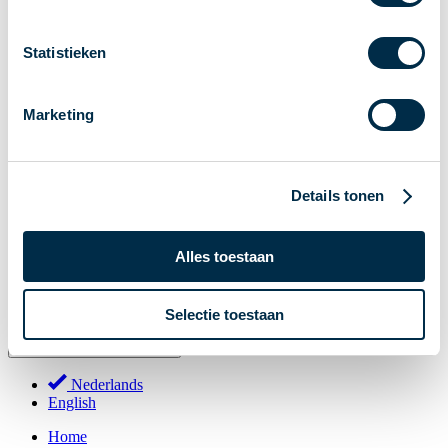
Stakeholderforum
Lidmaatschap
Statistieken
Werkgroepen
Deelnemers in het betalingsverkeer
Marketing
Bestuur
Consultaties
MOB
Details tonen
PI-ISAC
NPFF
Alles toestaan
Begrippenlijst
Over ons
Selectie toestaan
Nederlands
Nederlands
English
Home