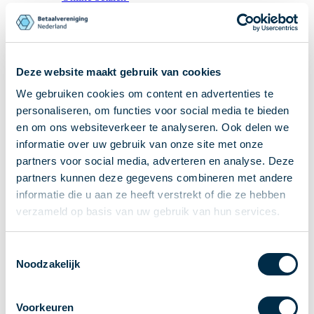
Ontvangen van betalingen
Onderling betalen
Overboeken
Deze website maakt gebruik van cookies
Bijzondere rekeningen en diensten
We gebruiken cookies om content en advertenties te
Standaarden in het betalingsverkeer
Feiten & Cijfers
personaliseren, om functies voor social media te bieden
en om ons websiteverkeer te analyseren. Ook delen we
Actueel
informatie over uw gebruik van onze site met onze
Nieuws
partners voor social media, adverteren en analyse. Deze
Betaaljournaal
partners kunnen deze gegevens combineren met andere
Publicaties
informatie die u aan ze heeft verstrekt of die ze hebben
Jaarverslag
verzameld op basis van uw gebruik van hun services.
Roadmap
Jaarcongres 2026
Toestemmingsselectie
Noodzakelijk
Vereniging
Leden
Voorkeuren
Partners en stakeholders