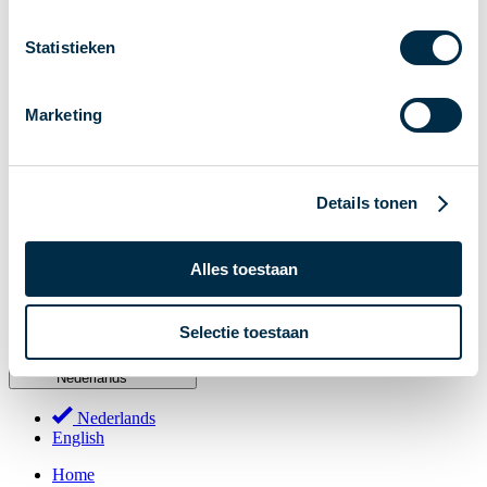
Stakeholderforum
Statistieken
Lidmaatschap
Werkgroepen
Marketing
Deelnemers in het betalingsverkeer
Bestuur
Consultaties
Details tonen
MOB
PI-ISAC
Alles toestaan
NPFF
Begrippenlijst
Over ons
Selectie toestaan
Nederlands
Nederlands
English
Home