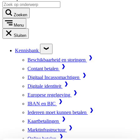
Zoeken
Menu
Sluiten
Kennisbank
Beschikbaarheid en storingen
Contant betalen
Digitaal Incassomachtigen
Digitale identiteit
Europese regelgeving
IBAN en BIC
Iedereen moet kunnen betalen
Kaartbetalingen
Marktinfrastructuur
Online betalen