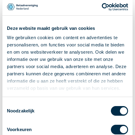
Ontvangen van betalingen
Onderling betalen
Overboeken
Deze website maakt gebruik van cookies
Bijzondere rekeningen en diensten
We gebruiken cookies om content en advertenties te
Standaarden in het betalingsverkeer
personaliseren, om functies voor social media te bieden
Feiten & Cijfers
en om ons websiteverkeer te analyseren. Ook delen we
Actueel
informatie over uw gebruik van onze site met onze
Nieuws
partners voor social media, adverteren en analyse. Deze
Betaaljournaal
partners kunnen deze gegevens combineren met andere
informatie die u aan ze heeft verstrekt of die ze hebben
Publicaties
verzameld op basis van uw gebruik van hun services.
Jaarverslag
Roadmap
Toestemmingsselectie
Jaarcongres 2026
Noodzakelijk
Vereniging
Leden
Voorkeuren
Partners en stakeholders