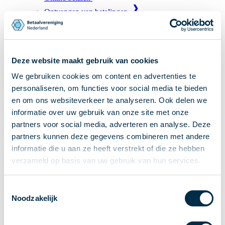
Ontvangen van betalingen
Onderling betalen
Overboeken
Bijzondere rekeningen en diensten
Deze website maakt gebruik van cookies
Standaarden in het betalingsverkeer
We gebruiken cookies om content en advertenties te
Feiten & Cijfers
personaliseren, om functies voor social media te bieden
Actueel
en om ons websiteverkeer te analyseren. Ook delen we
Nieuws
informatie over uw gebruik van onze site met onze
Betaaljournaal
partners voor social media, adverteren en analyse. Deze
Publicaties
partners kunnen deze gegevens combineren met andere
informatie die u aan ze heeft verstrekt of die ze hebben
Jaarverslag
verzameld op basis van uw gebruik van hun services.
Roadmap
Jaarcongres 2026
Toestemmingsselectie
Vereniging
Noodzakelijk
Leden
Partners en stakeholders