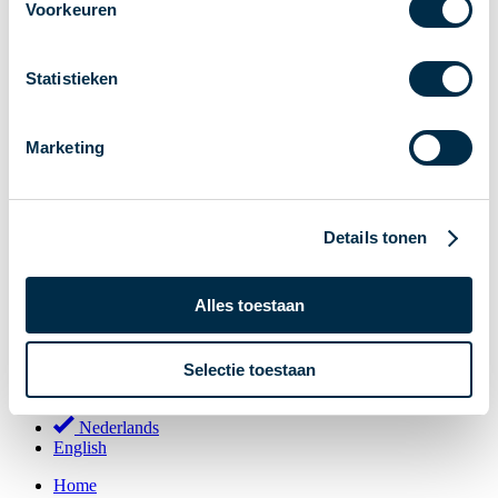
Voorkeuren
Stakeholderforum
Lidmaatschap
Statistieken
Werkgroepen
Deelnemers in het betalingsverkeer
Marketing
Bestuur
Consultaties
MOB
Details tonen
PI-ISAC
NPFF
Alles toestaan
Begrippenlijst
Over ons
Selectie toestaan
Nederlands
Nederlands
English
Home