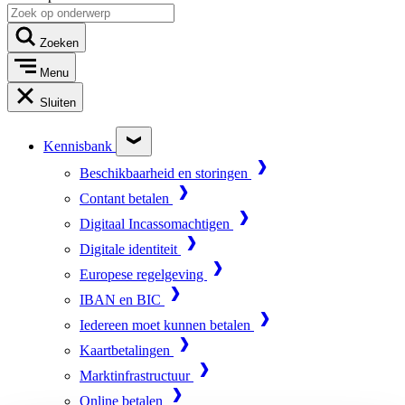
Zoeken
Menu
Sluiten
Kennisbank
Beschikbaarheid en storingen
Contant betalen
Digitaal Incassomachtigen
Digitale identiteit
Europese regelgeving
IBAN en BIC
Iedereen moet kunnen betalen
Kaartbetalingen
Marktinfrastructuur
Online betalen