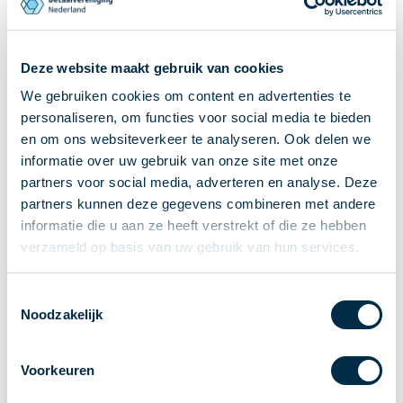
Ontvangen van betalingen
Onderling betalen
Deze website maakt gebruik van cookies
Overboeken
We gebruiken cookies om content en advertenties te
Bijzondere rekeningen en diensten
personaliseren, om functies voor social media te bieden
Standaarden in het betalingsverkeer
Feiten & Cijfers
en om ons websiteverkeer te analyseren. Ook delen we
informatie over uw gebruik van onze site met onze
Actueel
partners voor social media, adverteren en analyse. Deze
Nieuws
partners kunnen deze gegevens combineren met andere
Betaaljournaal
informatie die u aan ze heeft verstrekt of die ze hebben
Publicaties
verzameld op basis van uw gebruik van hun services.
Jaarverslag
Roadmap
Toestemmingsselectie
Noodzakelijk
Jaarcongres 2026
Vereniging
Voorkeuren
Leden
Partners en stakeholders