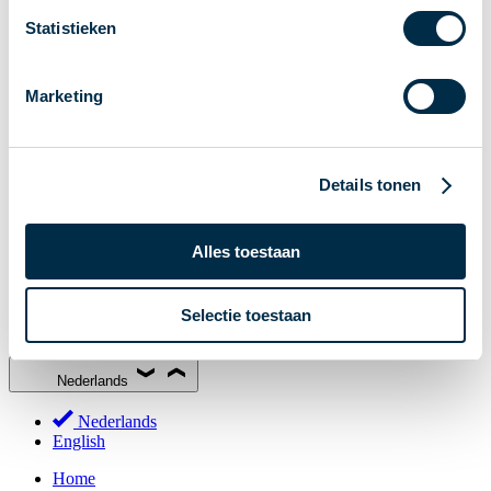
Stakeholderforum
Statistieken
Lidmaatschap
Werkgroepen
Marketing
Deelnemers in het betalingsverkeer
Bestuur
Consultaties
Details tonen
MOB
PI-ISAC
Alles toestaan
NPFF
Begrippenlijst
Selectie toestaan
Over ons
Nederlands
Nederlands
English
Home