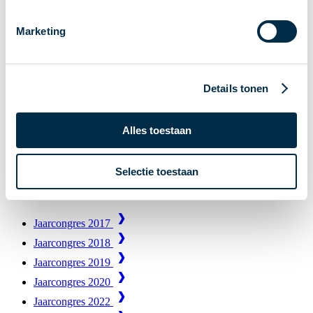
Archief
Marketing
Congressen
Details tonen
Afscheid Piet Mallekoote
Afscheid Piet Mallekoote
Alles toestaan
Direct naar zijbalk
Selectie toestaan
Congressen
Jaarcongres 2017
Jaarcongres 2018
Jaarcongres 2019
Jaarcongres 2020
Jaarcongres 2022