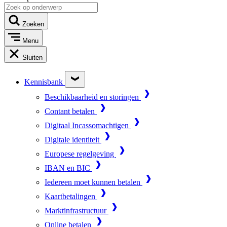
Zoeken
Menu
Sluiten
Kennisbank
Beschikbaarheid en storingen
Contant betalen
Digitaal Incassomachtigen
Digitale identiteit
Europese regelgeving
IBAN en BIC
Iedereen moet kunnen betalen
Kaartbetalingen
Marktinfrastructuur
Online betalen