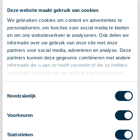
Stakeholderforum
Deze website maakt gebruik van cookies
Lidmaatschap
We gebruiken cookies om content en advertenties te
Werkgroepen
personaliseren, om functies voor social media te bieden
Deelnemers in het betalingsverkeer
en om ons websiteverkeer te analyseren. Ook delen we
Bestuur
informatie over uw gebruik van onze site met onze
partners voor social media, adverteren en analyse. Deze
Consultaties
partners kunnen deze gegevens combineren met andere
MOB
informatie die u aan ze heeft verstrekt of die ze hebben
PI-ISAC
verzameld op basis van uw gebruik van hun services.
NPFF
Begrippenlijst
Toestemmingsselectie
Over ons
Noodzakelijk
Nederlands
Voorkeuren
Nederlands
English
Statistieken
Home