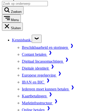
Zoeken
Menu
Sluiten
Kennisbank
Beschikbaarheid en storingen
Contant betalen
Digitaal Incassomachtigen
Digitale identiteit
Europese regelgeving
IBAN en BIC
Iedereen moet kunnen betalen
Kaartbetalingen
Marktinfrastructuur
Online betalen