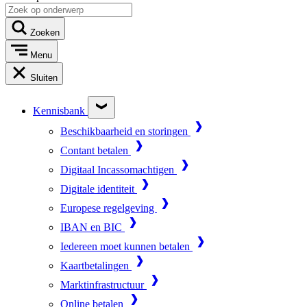
Zoeken
Menu
Sluiten
Kennisbank
Beschikbaarheid en storingen
Contant betalen
Digitaal Incassomachtigen
Digitale identiteit
Europese regelgeving
IBAN en BIC
Iedereen moet kunnen betalen
Kaartbetalingen
Marktinfrastructuur
Online betalen