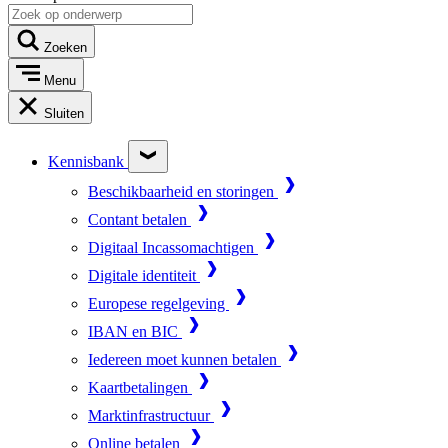
Zoeken
Menu
Sluiten
Kennisbank
Beschikbaarheid en storingen
Contant betalen
Digitaal Incassomachtigen
Digitale identiteit
Europese regelgeving
IBAN en BIC
Iedereen moet kunnen betalen
Kaartbetalingen
Marktinfrastructuur
Online betalen