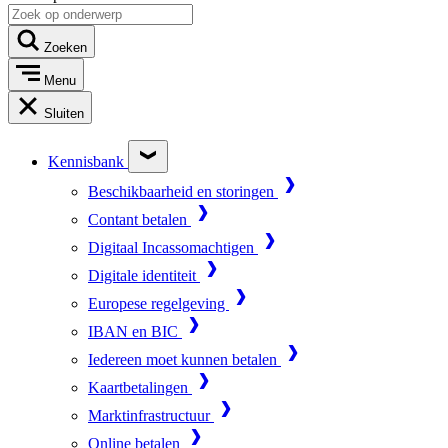
Zoeken
Menu
Sluiten
Kennisbank
Beschikbaarheid en storingen
Contant betalen
Digitaal Incassomachtigen
Digitale identiteit
Europese regelgeving
IBAN en BIC
Iedereen moet kunnen betalen
Kaartbetalingen
Marktinfrastructuur
Online betalen