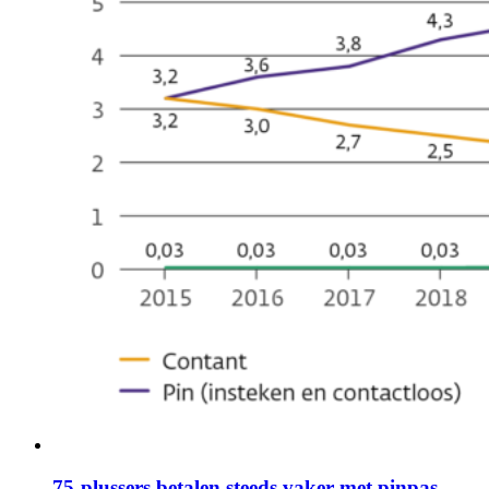
75-plussers betalen steeds vaker met pinpas