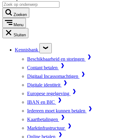
Zoeken
Menu
Sluiten
Kennisbank
Beschikbaarheid en storingen
Contant betalen
Digitaal Incassomachtigen
Digitale identiteit
Europese regelgeving
IBAN en BIC
Iedereen moet kunnen betalen
Kaartbetalingen
Marktinfrastructuur
Online betalen