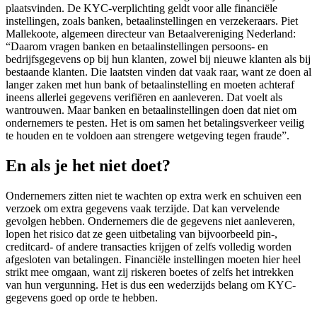
plaatsvinden. De KYC-verplichting geldt voor alle financiële
instellingen, zoals banken, betaalinstellingen en verzekeraars. Piet
Mallekoote, algemeen directeur van Betaalvereniging Nederland:
“Daarom vragen banken en betaalinstellingen persoons- en
bedrijfsgegevens op bij hun klanten, zowel bij nieuwe klanten als bij
bestaande klanten. Die laatsten vinden dat vaak raar, want ze doen al
langer zaken met hun bank of betaalinstelling en moeten achteraf
ineens allerlei gegevens verifiëren en aanleveren. Dat voelt als
wantrouwen. Maar banken en betaalinstellingen doen dat niet om
ondernemers te pesten. Het is om samen het betalingsverkeer veilig
te houden en te voldoen aan strengere wetgeving tegen fraude”.
En als je het niet doet?
Ondernemers zitten niet te wachten op extra werk en schuiven een
verzoek om extra gegevens vaak terzijde. Dat kan vervelende
gevolgen hebben. Ondernemers die de gegevens niet aanleveren,
lopen het risico dat ze geen uitbetaling van bijvoorbeeld pin-,
creditcard- of andere transacties krijgen of zelfs volledig worden
afgesloten van betalingen. Financiële instellingen moeten hier heel
strikt mee omgaan, want zij riskeren boetes of zelfs het intrekken
van hun vergunning. Het is dus een wederzijds belang om KYC-
gegevens goed op orde te hebben.