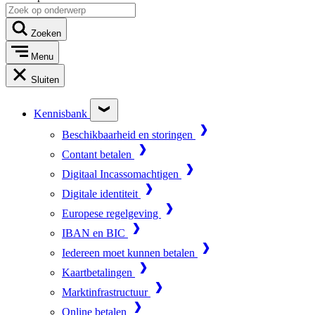
Zoeken
Menu
Sluiten
Kennisbank
Beschikbaarheid en storingen
Contant betalen
Digitaal Incassomachtigen
Digitale identiteit
Europese regelgeving
IBAN en BIC
Iedereen moet kunnen betalen
Kaartbetalingen
Marktinfrastructuur
Online betalen