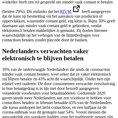
winkelier heeft een rol gespeeld om minder vaak contant te betalen
(beiden 29%). Dit ondanks dat het
RIVM
heeft aangegeven
dat de kans op besmetting via het aanraken van producten of
oppervlakken, waaronder contant geld, erg klein is. Bijna 30% geeft
daarnaast aan minder vaak contant geld te gebruiken, omdat
elektronisch betalen makkelijker is gemaakt. Zij doelen hiermee
waarschijnlijk op het verhogen van de limietbedragen voor
contactloos betalen zonder pincode door de banken.
Nederlanders verwachten vaker
elektronisch te blijven betalen
39% van de ondervraagde Nederlanders die sinds de coronacrisis
minder vaak contant betalen, weet zeker dat ze vaker elektronisch
zal blijven betalen en 43% acht dit waarschijnlijk. Onder hen zijn
relatief veel ouderen. De door consumenten verwachte verschuiving
in hun betaalgedrag is in lijn met door henzelf aangegeven
veranderde voorkeuren voor betaalmiddelen. Gedurende 2020
gaven steeds meer Nederlanders aan een voorkeur te hebben voor
contactloos betalen: in februari betaalde 45% van de Nederlanders
alle kassa-aankopen het liefst contactloos, en een halfjaar na de
corona-uitbraak was dit gestegen naar 54%. Vooral mensen die
aanvankelijk een voorkeur hadden voor het traditionele pinnen zijn