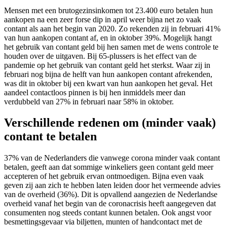
Mensen met een brutogezinsinkomen tot 23.400 euro betalen hun
aankopen na een zeer forse dip in april weer bijna net zo vaak
contant als aan het begin van 2020. Zo rekenden zij in februari 41%
van hun aankopen contant af, en in oktober 39%. Mogelijk hangt
het gebruik van contant geld bij hen samen met de wens controle te
houden over de uitgaven. Bij 65-plussers is het effect van de
pandemie op het gebruik van contant geld het sterkst. Waar zij in
februari nog bijna de helft van hun aankopen contant afrekenden,
was dit in oktober bij een kwart van hun aankopen het geval. Het
aandeel contactloos pinnen is bij hen inmiddels meer dan
verdubbeld van 27% in februari naar 58% in oktober.
Verschillende redenen om (minder vaak)
contant te betalen
37% van de Nederlanders die vanwege corona minder vaak contant
betalen, geeft aan dat sommige winkeliers geen contant geld meer
accepteren of het gebruik ervan ontmoedigen. Bijna even vaak
geven zij aan zich te hebben laten leiden door het vermeende advies
van de overheid (36%). Dit is opvallend aangezien de Nederlandse
overheid vanaf het begin van de coronacrisis heeft aangegeven dat
consumenten nog steeds contant kunnen betalen. Ook angst voor
besmettingsgevaar via biljetten, munten of handcontact met de