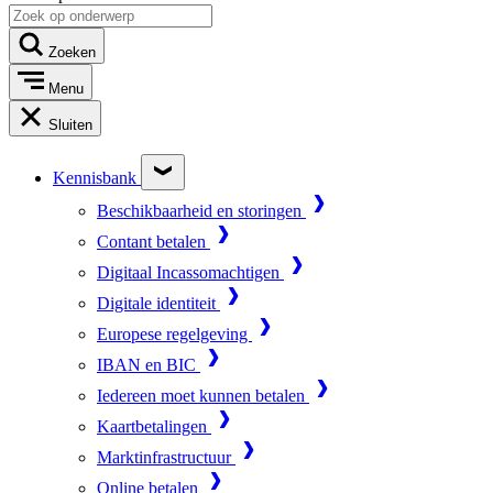
Zoeken
Menu
Sluiten
Kennisbank
Beschikbaarheid en storingen
Contant betalen
Digitaal Incassomachtigen
Digitale identiteit
Europese regelgeving
IBAN en BIC
Iedereen moet kunnen betalen
Kaartbetalingen
Marktinfrastructuur
Online betalen