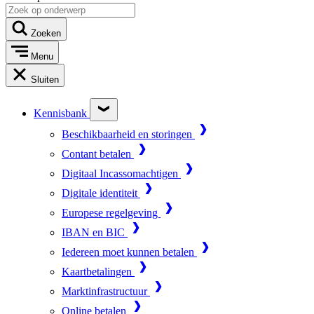
Zoeken
Menu
Sluiten
Kennisbank
Beschikbaarheid en storingen
Contant betalen
Digitaal Incassomachtigen
Digitale identiteit
Europese regelgeving
IBAN en BIC
Iedereen moet kunnen betalen
Kaartbetalingen
Marktinfrastructuur
Online betalen