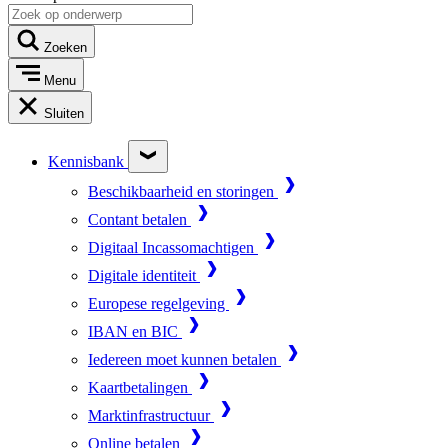
Zoeken
Menu
Sluiten
Kennisbank
Beschikbaarheid en storingen
Contant betalen
Digitaal Incassomachtigen
Digitale identiteit
Europese regelgeving
IBAN en BIC
Iedereen moet kunnen betalen
Kaartbetalingen
Marktinfrastructuur
Online betalen