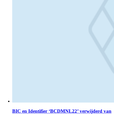
BIC en Identifier ‘BCDMNL22’ verwijderd van