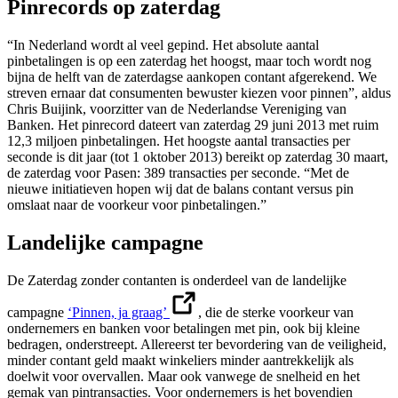
Pinrecords op zaterdag
“In Nederland wordt al veel gepind. Het absolute aantal
pinbetalingen is op een zaterdag het hoogst, maar toch wordt nog
bijna de helft van de zaterdagse aankopen contant afgerekend. We
streven ernaar dat consumenten bewuster kiezen voor pinnen”, aldus
Chris Buijink, voorzitter van de Nederlandse Vereniging van
Banken. Het pinrecord dateert van zaterdag 29 juni 2013 met ruim
12,3 miljoen pinbetalingen. Het hoogste aantal transacties per
seconde is dit jaar (tot 1 oktober 2013) bereikt op zaterdag 30 maart,
de zaterdag voor Pasen: 389 transacties per seconde. “Met de
nieuwe initiatieven hopen wij dat de balans contant versus pin
omslaat naar de voorkeur voor pinbetalingen.”
Landelijke campagne
De Zaterdag zonder contanten is onderdeel van de landelijke
campagne
‘Pinnen, ja graag’
, die de sterke voorkeur van
ondernemers en banken voor betalingen met pin, ook bij kleine
bedragen, onderstreept. Allereerst ter bevordering van de veiligheid,
minder contant geld maakt winkeliers minder aantrekkelijk als
doelwit voor overvallen. Maar ook vanwege de snelheid en het
gemak van pintransacties. Voor ondernemers is het bovendien