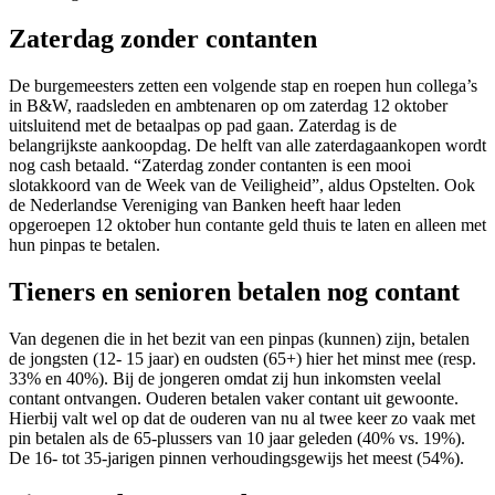
Zaterdag zonder contanten
De burgemeesters zetten een volgende stap en roepen hun collega’s
in B&W, raadsleden en ambtenaren op om zaterdag 12 oktober
uitsluitend met de betaalpas op pad gaan. Zaterdag is de
belangrijkste aankoopdag. De helft van alle zaterdagaankopen wordt
nog cash betaald. “Zaterdag zonder contanten is een mooi
slotakkoord van de Week van de Veiligheid”, aldus Opstelten. Ook
de Nederlandse Vereniging van Banken heeft haar leden
opgeroepen 12 oktober hun contante geld thuis te laten en alleen met
hun pinpas te betalen.
Tieners en senioren betalen nog contant
Van degenen die in het bezit van een pinpas (kunnen) zijn, betalen
de jongsten (12- 15 jaar) en oudsten (65+) hier het minst mee (resp.
33% en 40%). Bij de jongeren omdat zij hun inkomsten veelal
contant ontvangen. Ouderen betalen vaker contant uit gewoonte.
Hierbij valt wel op dat de ouderen van nu al twee keer zo vaak met
pin betalen als de 65-plussers van 10 jaar geleden (40% vs. 19%).
De 16- tot 35-jarigen pinnen verhoudingsgewijs het meest (54%).