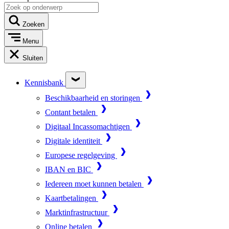
Zoeken
Menu
Sluiten
Kennisbank
Beschikbaarheid en storingen
Contant betalen
Digitaal Incassomachtigen
Digitale identiteit
Europese regelgeving
IBAN en BIC
Iedereen moet kunnen betalen
Kaartbetalingen
Marktinfrastructuur
Online betalen