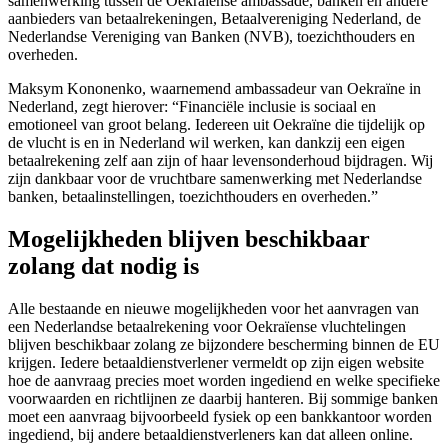
samenwerking tussen de Oekraïense ambassade, banken en andere
aanbieders van betaalrekeningen, Betaalvereniging Nederland, de
Nederlandse Vereniging van Banken (NVB), toezichthouders en
overheden.
Maksym Kononenko, waarnemend ambassadeur van Oekraïne in
Nederland, zegt hierover: “Financiële inclusie is sociaal en
emotioneel van groot belang. Iedereen uit Oekraïne die tijdelijk op
de vlucht is en in Nederland wil werken, kan dankzij een eigen
betaalrekening zelf aan zijn of haar levensonderhoud bijdragen. Wij
zijn dankbaar voor de vruchtbare samenwerking met Nederlandse
banken, betaalinstellingen, toezichthouders en overheden.”
Mogelijkheden blijven beschikbaar
zolang dat nodig is
Alle bestaande en nieuwe mogelijkheden voor het aanvragen van
een Nederlandse betaalrekening voor Oekraïense vluchtelingen
blijven beschikbaar zolang ze bijzondere bescherming binnen de EU
krijgen. Iedere betaaldienstverlener vermeldt op zijn eigen website
hoe de aanvraag precies moet worden ingediend en welke specifieke
voorwaarden en richtlijnen ze daarbij hanteren. Bij sommige banken
moet een aanvraag bijvoorbeeld fysiek op een bankkantoor worden
ingediend, bij andere betaaldienstverleners kan dat alleen online.