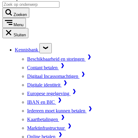
Zoeken
Menu
Sluiten
Kennisbank
Beschikbaarheid en storingen
Contant betalen
Digitaal Incassomachtigen
Digitale identiteit
Europese regelgeving
IBAN en BIC
Iedereen moet kunnen betalen
Kaartbetalingen
Marktinfrastructuur
Online betalen