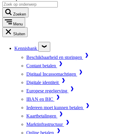
Zoeken
Menu
Sluiten
Kennisbank
Beschikbaarheid en storingen
Contant betalen
Digitaal Incassomachtigen
Digitale identiteit
Europese regelgeving
IBAN en BIC
Iedereen moet kunnen betalen
Kaartbetalingen
Marktinfrastructuur
Online betalen