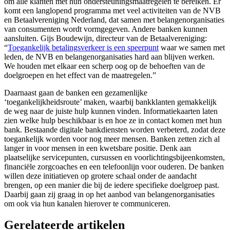
om alle klanten met hun ondersteuningsmaatregelen te bereiken. Er
komt een langlopend programma met veel activiteiten van de NVB
en Betaalvereniging Nederland, dat samen met belangenorganisaties
van consumenten wordt vormgegeven. Andere banken kunnen
aansluiten. Gijs Boudewijn, directeur van de Betaalvereniging:
“
Toegankelijk betalingsverkeer is een speerpunt
waar we samen met
leden, de NVB en belangenorganisaties hard aan blijven werken.
We houden met elkaar een scherp oog op de behoeften van de
doelgroepen en het effect van de maatregelen.”
Daarnaast gaan de banken een gezamenlijke
‘toegankelijkheidsroute’ maken, waarbij bankklanten gemakkelijk
de weg naar de juiste hulp kunnen vinden. Informatiekaarten laten
zien welke hulp beschikbaar is en hoe ze in contact komen met hun
bank. Bestaande digitale bankdiensten worden verbeterd, zodat deze
toegankelijk worden voor nog meer mensen. Banken zetten zich al
langer in voor mensen in een kwetsbare positie. Denk aan
plaatselijke servicepunten, cursussen en voorlichtingsbijeenkomsten,
financiële zorgcoaches en een telefoonlijn voor ouderen. De banken
willen deze initiatieven op grotere schaal onder de aandacht
brengen, op een manier die bij de iedere specifieke doelgroep past.
Daarbij gaan zij graag in op het aanbod van belangenorganisaties
om ook via hun kanalen hierover te communiceren.
Gerelateerde artikelen