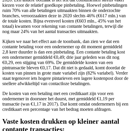
kiezen voor de relatief goedkope pinbetaling. Hoewel pinbetalingen
ruim 70% van alle betalingen uitmaakten binnen de onderzochte
branches, veroorzaakten deze in 2020 slechts 46% (€617 mln.) van
de totale kosten. Bijna evenveel kosten (€603 mln., 45% van het
totaal) kwamen voor rekening van contante betalingen, terwijl die
nog maar 24% van het aantal transacties uitmaakten.
Kijken we naar het effect aan de toonbank, dan zien we dat een
contante betaling voor een ondernemer op dit moment gemiddeld
2,8 keer duurder is dan een pinbetaling. Een contante betaling kost
een ondernemer gemiddeld €0,49; drie jaar geleden was dit nog
€0,29, een stijging van 69%. De gemiddelde kosten van een
pintransactie bleven €0,17. Dat dit niet is gedaald, komt doordat de
kosten van pinnen in grote mate variabel zijn (82% variabel). Verder
staat tegenover iets hogere pintarieven een lagere kostenpost door de
snellere afwikkeltijd van contactloze betalingen.
De kosten van een betaling met een creditkaart zijn voor een
ondernemer in doorsnee het duurst, met gemiddeld €1,19 per
transactie (was €1,17 in 2017). Dat komt omdat ondernemers bij een
creditkaart een percentage van het bedrag moeten afdragen.
Vaste kosten drukken op kleiner aantal
contante transacties;