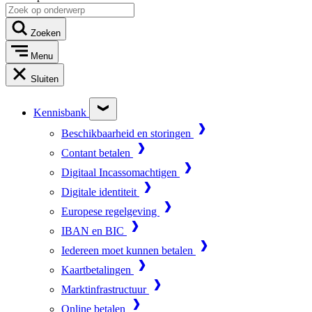
Zoeken
Menu
Sluiten
Kennisbank
Beschikbaarheid en storingen
Contant betalen
Digitaal Incassomachtigen
Digitale identiteit
Europese regelgeving
IBAN en BIC
Iedereen moet kunnen betalen
Kaartbetalingen
Marktinfrastructuur
Online betalen