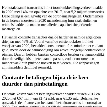
Het totale aantal transacties in het toonbankbetalingsverkeer daalde
in 2020 met 14% ten opzichte van 2017, naar 5,2 miljard transacties.
Deze daling is een gevolg van de coronamaatregelen. Ondernemers
in de horeca moesten in 2020 maandenlang hun zaak sluiten en
winkels hadden te maken met allerlei capaciteitsbeperkende
maatregelen.
Het aantal contante transacties daalde harder en nam de afgelopen
drie jaar met 49% af. Vooral vanaf de eerste lockdown in het
voorjaar van 2020, betaalden consumenten fors minder met contant
geld, mede door de aanmoediging om zoveel mogelijk contactloos te
pinnen. Daarbij hebben banken contactloos betalen vergemakkelijkt
door de veiligheidslimieten aan te passen, zodat consumenten
minder vaak hun pincode hoeven in te voeren. Die aanpassingen
zijn inmiddels definitief gemaakt.
Contante betalingen bijna drie keer
duurder dan pinbetalingen
De totale kosten van het betalingsverkeer daalden tussen 2017 en
2020 met €67 mln., van €1,42 mld. naar €1,35 mld. Belangrijke
oorzaak is de afname van het aantal betaaltransacties in coronajaar
2020. Een andere oorzaak is het feit dat consumenten steeds vaker