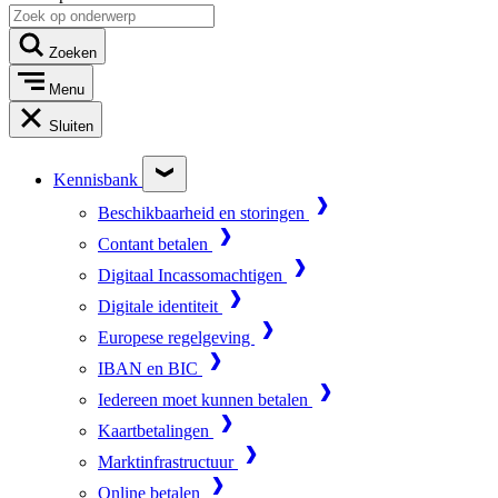
Zoeken
Menu
Sluiten
Kennisbank
Beschikbaarheid en storingen
Contant betalen
Digitaal Incassomachtigen
Digitale identiteit
Europese regelgeving
IBAN en BIC
Iedereen moet kunnen betalen
Kaartbetalingen
Marktinfrastructuur
Online betalen