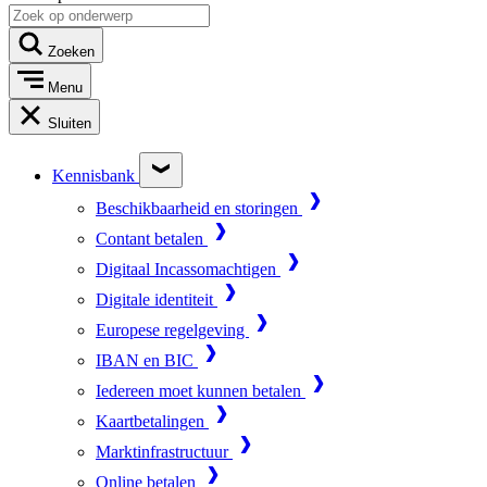
Zoeken
Menu
Sluiten
Kennisbank
Beschikbaarheid en storingen
Contant betalen
Digitaal Incassomachtigen
Digitale identiteit
Europese regelgeving
IBAN en BIC
Iedereen moet kunnen betalen
Kaartbetalingen
Marktinfrastructuur
Online betalen