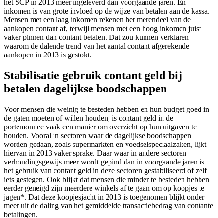
het SCP in 2013 meer ingeleverd dan voorgaande jaren. En
inkomen is van grote invloed op de wijze van betalen aan de kassa.
Mensen met een laag inkomen rekenen het merendeel van de
aankopen contant af, terwijl mensen met een hoog inkomen juist
vaker pinnen dan contant betalen. Dat zou kunnen verklaren
waarom de dalende trend van het aantal contant afgerekende
aankopen in 2013 is gestokt.
Stabilisatie gebruik contant geld bij
betalen dagelijkse boodschappen
Voor mensen die weinig te besteden hebben en hun budget goed in
de gaten moeten of willen houden, is contant geld in de
portemonnee vaak een manier om overzicht op hun uitgaven te
houden. Vooral in sectoren waar de dagelijkse boodschappen
worden gedaan, zoals supermarkten en voedselspeciaalzaken, lijkt
hiervan in 2013 vaker sprake. Daar waar in andere sectoren
verhoudingsgewijs meer wordt gepind dan in voorgaande jaren is
het gebruik van contant geld in deze sectoren gestabiliseerd of zelf
iets gestegen. Ook blijkt dat mensen die minder te besteden hebben
eerder geneigd zijn meerdere winkels af te gaan om op koopjes te
jagen*. Dat deze koopjesjacht in 2013 is toegenomen blijkt onder
meer uit de daling van het gemiddelde transactiebedrag van contante
betalingen.