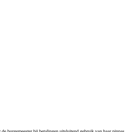
e burgemeester bij betalingen uitsluitend gebruik van haar pinpas.