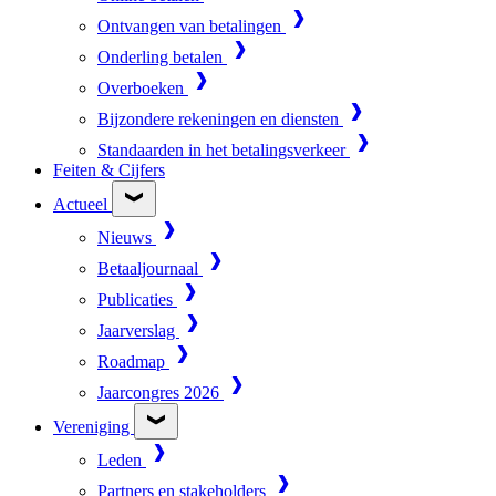
Ontvangen van betalingen
Onderling betalen
Overboeken
Bijzondere rekeningen en diensten
Standaarden in het betalingsverkeer
Feiten & Cijfers
Actueel
Nieuws
Betaaljournaal
Publicaties
Jaarverslag
Roadmap
Jaarcongres 2026
Vereniging
Leden
Partners en stakeholders