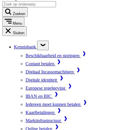
Zoeken
Menu
Sluiten
Kennisbank
Beschikbaarheid en storingen
Contant betalen
Digitaal Incassomachtigen
Digitale identiteit
Europese regelgeving
IBAN en BIC
Iedereen moet kunnen betalen
Kaartbetalingen
Marktinfrastructuur
Online betalen