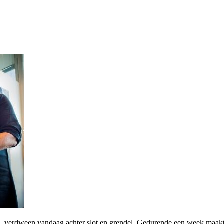
 verdween vandaag achter slot en grendel. Gedurende een week maakt d