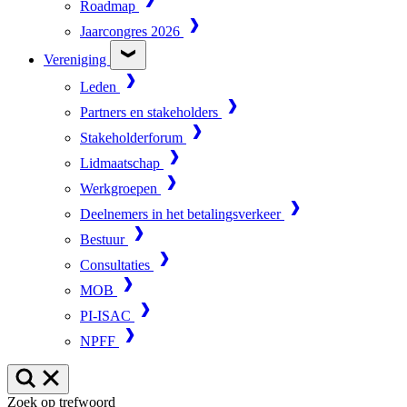
Roadmap
Jaarcongres 2026
Vereniging
Leden
Partners en stakeholders
Stakeholderforum
Lidmaatschap
Werkgroepen
Deelnemers in het betalingsverkeer
Bestuur
Consultaties
MOB
PI-ISAC
NPFF
Zoek op trefwoord