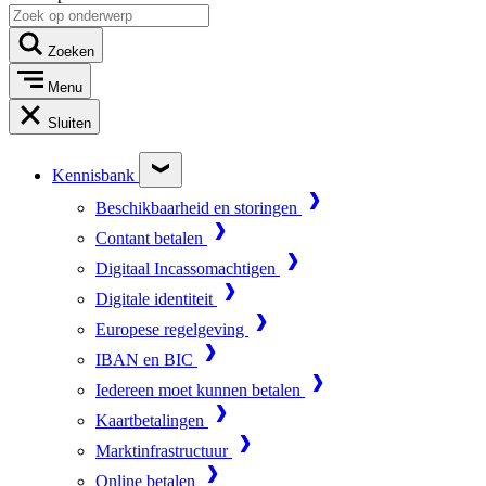
Zoeken
Menu
Sluiten
Kennisbank
Beschikbaarheid en storingen
Contant betalen
Digitaal Incassomachtigen
Digitale identiteit
Europese regelgeving
IBAN en BIC
Iedereen moet kunnen betalen
Kaartbetalingen
Marktinfrastructuur
Online betalen