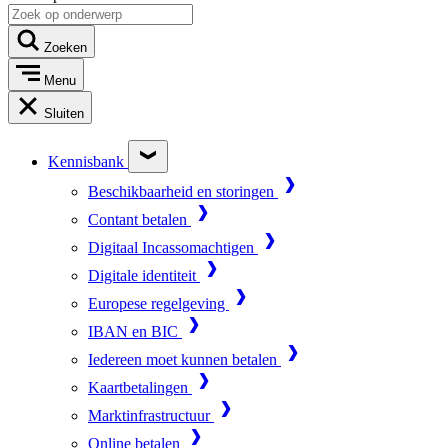
Zoeken
Menu
Sluiten
Kennisbank
Beschikbaarheid en storingen
Contant betalen
Digitaal Incassomachtigen
Digitale identiteit
Europese regelgeving
IBAN en BIC
Iedereen moet kunnen betalen
Kaartbetalingen
Marktinfrastructuur
Online betalen