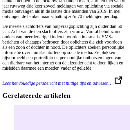
banken hebben in de lockdown-maanden maart, april en mei van dit
jaar ruwweg drie keer zoveel meldingen van oplichting via sociale
media ontvangen als in de laatste drie maanden van 2019. In mei
ontvingen de banken naar schatting zo’n 70 meldingen per dag.
De meeste slachtoffers van hulpvraagoplichting zijn ouder dan 50
jaar. Acht van de tien slachtoffers zijn vrouw. Vooral behulpzame
ouders van meerderjarige kinderen worden in e-mails, SMS-
berichten of chatapps bedrogen door oplichters die zich voordoen
als een zoon of dochter in nood. De oplichters zoeken persoonlijke
informatie over hun slachtoffers op sociale media. Ze plukken
bijvoorbeeld een portretfoto en persoonlijke ontboezemingen van
een dierbare van het internet om de afzender echt te doen lijken en
misleiden daarmee een moeder, vader of geliefde.
Lees het volledige persbericht met nuttige tips en adviezen…
Gerelateerde artikelen