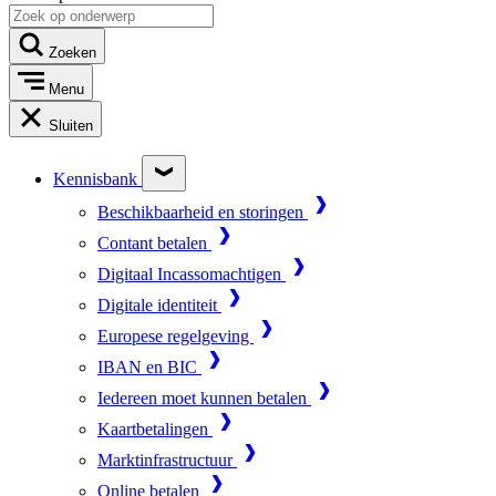
Zoeken
Menu
Sluiten
Kennisbank
Beschikbaarheid en storingen
Contant betalen
Digitaal Incassomachtigen
Digitale identiteit
Europese regelgeving
IBAN en BIC
Iedereen moet kunnen betalen
Kaartbetalingen
Marktinfrastructuur
Online betalen