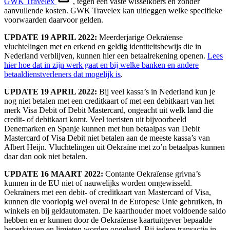
GWK Travelex
, tegen een vaste wisselkoers en zonder
aanvullende kosten. GWK Travelex kan uitleggen welke specifieke
voorwaarden daarvoor gelden.
UPDATE 19 APRIL 2022:
Meerderjarige Oekraïense
vluchtelingen met en erkend en geldig identiteitsbewijs die in
Nederland verblijven, kunnen hier een betaalrekening openen.
Lees
hier hoe dat in zijn werk gaat en bij welke banken en andere
betaaldienstverleners dat mogelijk is
.
UPDATE 19 APRIL 2022:
Bij veel kassa’s in Nederland kun je
nog niet betalen met een creditkaart of met een debitkaart van het
merk Visa Debit of Debit Mastercard, ongeacht uit welk land die
credit- of debitkaart komt. Veel toeristen uit bijvoorbeeld
Denemarken en Spanje kunnen met hun betaalpas van Debit
Mastercard of Visa Debit niet betalen aan de meeste kassa’s van
Albert Heijn. Vluchtelingen uit Oekraïne met zo’n betaalpas kunnen
daar dan ook niet betalen.
UPDATE 16 MAART 2022:
Contante Oekraïense grivna’s
kunnen in de EU niet of nauwelijks worden omgewisseld.
Oekraïners met een debit- of creditkaart van Mastercard of Visa,
kunnen die voorlopig wel overal in de Europese Unie gebruiken, in
winkels en bij geldautomaten. De kaarthouder moet voldoende saldo
hebben en er kunnen door de Oekraïense kaartuitgever bepaalde
beperkingen en limieten worden opgelegd. Bij iedere transactie in