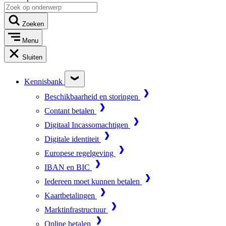
Zoeken
Menu
Sluiten
Kennisbank
Beschikbaarheid en storingen
Contant betalen
Digitaal Incassomachtigen
Digitale identiteit
Europese regelgeving
IBAN en BIC
Iedereen moet kunnen betalen
Kaartbetalingen
Marktinfrastructuur
Online betalen