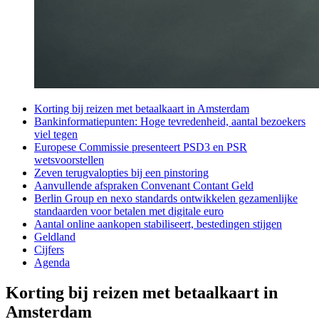
Korting bij reizen met betaalkaart in Amsterdam
Bankinformatiepunten: Hoge tevredenheid, aantal bezoekers
viel tegen
Europese Commissie presenteert PSD3 en PSR
wetsvoorstellen
Zeven terugvalopties bij een pinstoring
Aanvullende afspraken Convenant Contant Geld
Berlin Group en nexo standards ontwikkelen gezamenlijke
standaarden voor betalen met digitale euro
Aantal online aankopen stabiliseert, bestedingen stijgen
Geldland
Cijfers
Agenda
Korting bij reizen met betaalkaart in
Amsterdam