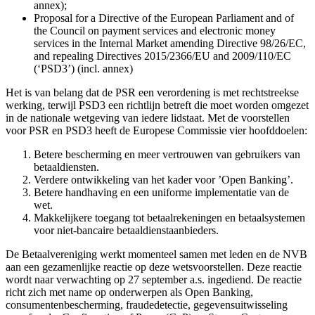
annex);
Proposal for a Directive of the European Parliament and of
the Council on payment services and electronic money
services in the Internal Market amending Directive 98/26/EC,
and repealing Directives 2015/2366/EU and 2009/110/EC
(‘PSD3’) (incl. annex)
Het is van belang dat de PSR een verordening is met rechtstreekse
werking, terwijl PSD3 een richtlijn betreft die moet worden omgezet
in de nationale wetgeving van iedere lidstaat. Met de voorstellen
voor PSR en PSD3 heeft de Europese Commissie vier hoofddoelen:
Betere bescherming en meer vertrouwen van gebruikers van
betaaldiensten.
Verdere ontwikkeling van het kader voor ’Open Banking’.
Betere handhaving en een uniforme implementatie van de
wet.
Makkelijkere toegang tot betaalrekeningen en betaalsystemen
voor niet-bancaire betaaldienstaanbieders.
De Betaalvereniging werkt momenteel samen met leden en de NVB
aan een gezamenlijke reactie op deze wetsvoorstellen. Deze reactie
wordt naar verwachting op 27 september a.s. ingediend. De reactie
richt zich met name op onderwerpen als Open Banking,
consumentenbescherming, fraudedetectie, gegevensuitwisseling