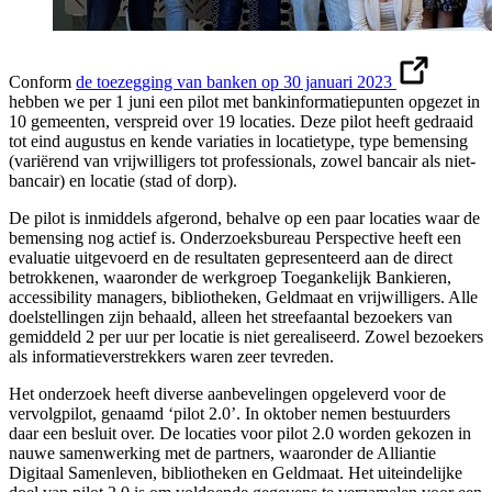
Conform
de toezegging van banken op 30 januari 2023
hebben we per 1 juni een pilot met bankinformatiepunten opgezet in
10 gemeenten, verspreid over 19 locaties. Deze pilot heeft gedraaid
tot eind augustus en kende variaties in locatietype, type bemensing
(variërend van vrijwilligers tot professionals, zowel bancair als niet-
bancair) en locatie (stad of dorp).
De pilot is inmiddels afgerond, behalve op een paar locaties waar de
bemensing nog actief is. Onderzoeksbureau Perspective heeft een
evaluatie uitgevoerd en de resultaten gepresenteerd aan de direct
betrokkenen, waaronder de werkgroep Toegankelijk Bankieren,
accessibility managers, bibliotheken, Geldmaat en vrijwilligers. Alle
doelstellingen zijn behaald, alleen het streefaantal bezoekers van
gemiddeld 2 per uur per locatie is niet gerealiseerd. Zowel bezoekers
als informatieverstrekkers waren zeer tevreden.
Het onderzoek heeft diverse aanbevelingen opgeleverd voor de
vervolgpilot, genaamd ‘pilot 2.0’. In oktober nemen bestuurders
daar een besluit over. De locaties voor pilot 2.0 worden gekozen in
nauwe samenwerking met de partners, waaronder de Alliantie
Digitaal Samenleven, bibliotheken en Geldmaat. Het uiteindelijke