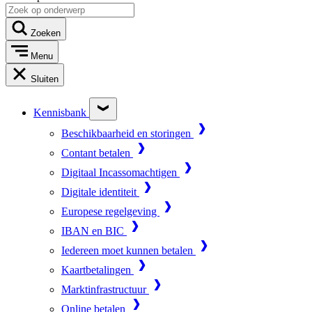
Zoeken
Menu
Sluiten
Kennisbank
Beschikbaarheid en storingen
Contant betalen
Digitaal Incassomachtigen
Digitale identiteit
Europese regelgeving
IBAN en BIC
Iedereen moet kunnen betalen
Kaartbetalingen
Marktinfrastructuur
Online betalen