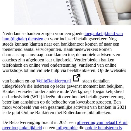
Nederlandse banken zorgen voor een goede
toegankelijkheid van
hun (digitale) diensten
en voor inclusief betalingsverkeer. Nog
steeds kunnen klanten naar een bankkantoor komen of naar een
toenemend aantal servicepunten. Bankmedewerkers komen
daarnaast op aanvraag naar klanten toe; de mobiele adviseurs en
coaches zijn afgelopen jaar uitgebreid. Verder bieden banken
telefonisch en online veel ondersteuning, variërend van online
workshops tot individuele hulp via beeldbankieren. Op de websites
van banken en op
VeiligBankieren.nl
staan tientallen
uitlegvideo’s die iedereen op ieder gewenst moment kan bekijken.
Banken wisselen onder andere in de Werkgroep Toegankelijkheid
en Inclusiviteit (WTI) ideeën uit over hoe het betalingsverkeer nog
beter kan aansluiten op de behoefte van kwetsbare groepen. Een
mooi voorbeeld van een gezamenlijke activiteit van banken in 2021
is de pilot Online Bankieren met Rotterdamse bibliotheken.
De Betaalvereniging bracht in 2021 een
aflevering van betaalTV uit
over toegankelijkheid
en een
infographic
die
ook te beluisteren is
.