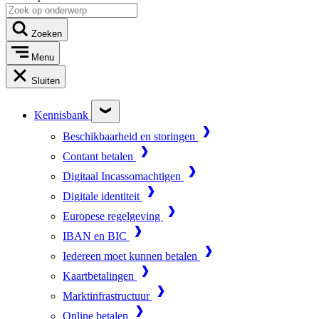
Zoeken
Menu
Sluiten
Kennisbank
Beschikbaarheid en storingen
Contant betalen
Digitaal Incassomachtigen
Digitale identiteit
Europese regelgeving
IBAN en BIC
Iedereen moet kunnen betalen
Kaartbetalingen
Marktinfrastructuur
Online betalen