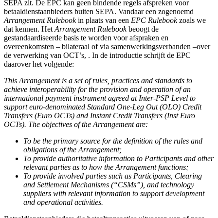
SEPA zit. De EPC kan geen bindende regels afspreken voor
betaaldienstaanbieders buiten SEPA. Vandaar een zogenoemd
Arrangement Rulebook
in plaats van een
EPC Rulebook
zoals we
dat kennen. Het
Arrangement Rulebook
beoogt de
gestandaardiseerde basis te worden voor afspraken en
overeenkomsten – bilateraal of via samenwerkingsverbanden –over
de verwerking van OCT’s, . In de introductie schrijft de EPC
daarover het volgende:
This Arrangement is a set of rules, practices and standards to
achieve interoperability for the provision and operation of an
international payment instrument agreed at Inter-PSP Level to
support euro-denominated Standard One-Leg Out (OLO) Credit
Transfers (Euro OCTs) and Instant Credit Transfers (Inst Euro
OCTs). The objectives of the Arrangement are:
To be the primary source for the definition of the rules and
obligations of the Arrangement;
To provide authoritative information to Participants and other
relevant parties as to how the Arrangement functions;
To provide involved parties such as Participants, Clearing
and Settlement Mechanisms (“CSMs”), and technology
suppliers with relevant information to support development
and operational activities.