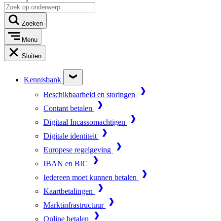
Zoeken
Menu
Sluiten
Kennisbank
Beschikbaarheid en storingen
Contant betalen
Digitaal Incassomachtigen
Digitale identiteit
Europese regelgeving
IBAN en BIC
Iedereen moet kunnen betalen
Kaartbetalingen
Marktinfrastructuur
Online betalen