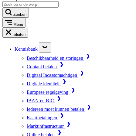
Zoeken
Menu
Sluiten
Kennisbank
Beschikbaarheid en storingen
Contant betalen
Digitaal Incassomachtigen
Digitale identiteit
Europese regelgeving
IBAN en BIC
Iedereen moet kunnen betalen
Kaartbetalingen
Marktinfrastructuur
Online betalen