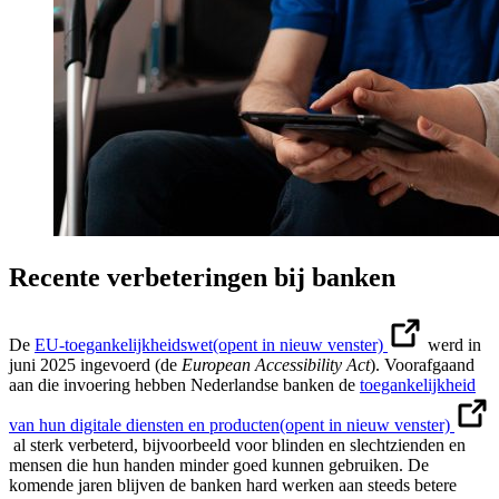
Recente verbeteringen bij banken
De
EU-toegankelijkheidswet
(opent in nieuw venster)
werd in
juni 2025 ingevoerd (de
European Accessibility Act
). Voorafgaand
aan die invoering hebben Nederlandse banken de
toegankelijkheid
van hun digitale diensten en producten
(opent in nieuw venster)
al sterk verbeterd, bijvoorbeeld voor blinden en slechtzienden en
mensen die hun handen minder goed kunnen gebruiken. De
komende jaren blijven de banken hard werken aan steeds betere