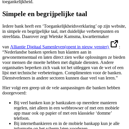
toegankelijkheid.
Simpele en begrijpelijke taal
Iedere bank heeft een ‘Toegankelijkheidsverklaring’ op zijn website,
in simpele en begrijpelijke taal, met duidelijke verbeterpunten en
streefdata. Daarover zegt Wietske Kamsma, kwartiermaker
van
Alliantie Digitaal Samenleven
(opent in nieuw venster)
:
“Nederlandse banken spreken hun klanten aan in
gewonemensentaal en laten direct zien welke oplossingen ze bieden
voor mensen die moeite hebben met digitale diensten. Andere
organisaties beperken zich vaak tot het uitleggen van de wet of een
lijst met technische verbeteringen. Complimenten voor de banken.
Dienstverleners in andere sectoren kunnen daar veel van leren.”
Hier volgt een greep uit de vele aanpassingen die banken hebben
doorgevoerd:
Bij veel banken kun je bankzaken op meerdere manieren
regelen, niet alleen in een webbrowser of met een mobiele
app maar ook op papier of met een klassieke ‘domme’
telefoon.
Bij internetbankieren en in de mobiele bankapp kun je alle
informatie op het scherm laten voorlezen.