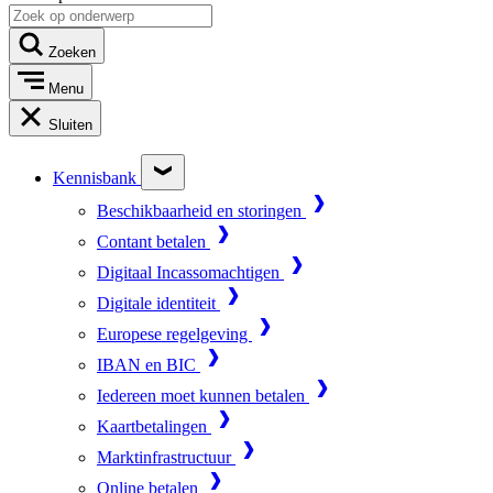
Zoeken
Menu
Sluiten
Kennisbank
Beschikbaarheid en storingen
Contant betalen
Digitaal Incassomachtigen
Digitale identiteit
Europese regelgeving
IBAN en BIC
Iedereen moet kunnen betalen
Kaartbetalingen
Marktinfrastructuur
Online betalen